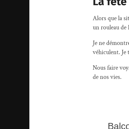
La fête
Alors que la si
un rouleau d
Je ne démontrer
véhiculent. Je 
Nous faire voy
de nos vies.
Balc