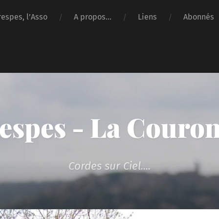
respes, l’Asso
A propos…
Liens
Abonnés
espes - La Couro
Cordes sur Ciel....