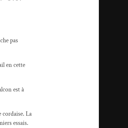
ache pas
il en cette
lcon est à
e cordaise. La
iers essais.