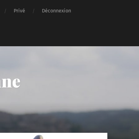
Privé
Déconnexion
nne