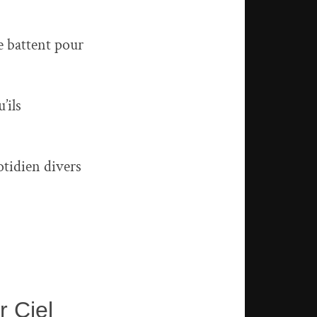
se battent pour
’ils
otidien divers
 Ciel