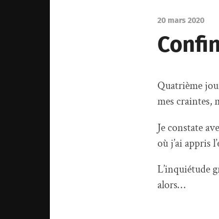
20 mars 2020
Confi
Quatrième jour
mes craintes, 
Je constate ave
où j’ai appris 
L’inquiétude g
alors…