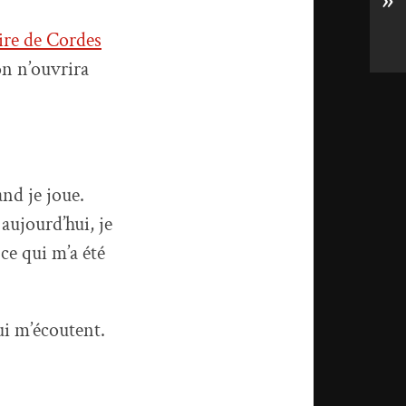
»
ire de Cordes
 on n’ouvrira
and je joue.
aujourd’hui, je
ce qui m’a été
ui m’écoutent.