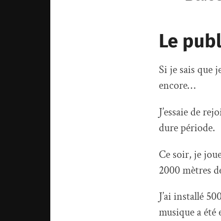
Le publ
Si je sais que 
encore…
J’essaie de rej
dure période.
Ce soir, je jo
2000 mètres de
J’ai installé 5
musique a été e