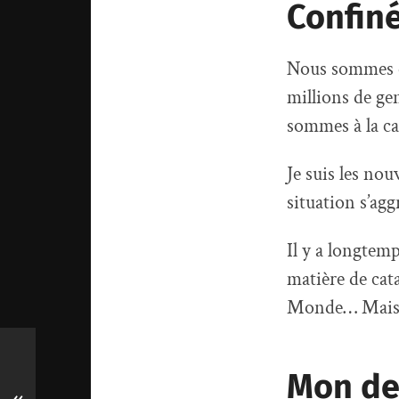
Confin
Nous sommes c
millions de ge
sommes à la ca
Je suis les nou
situation s’ag
Il y a longtem
matière de cata
Monde… Mais a
Mon dev