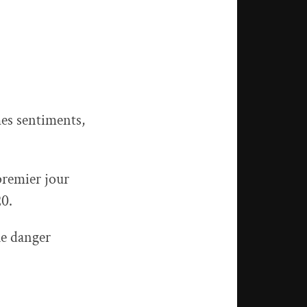
es sentiments,
 premier jour
20.
le danger