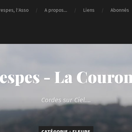
respes, l’Asso
A propos…
Liens
Abonnés
espes - La Couro
Cordes sur Ciel....
CATÉGORIE :
FLEURS