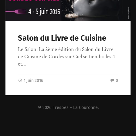
Salon du Livre de Cuisine
Le Salon: La 2ème édition du Salon du Livre
de Cuisine de Cordes sur Ciel se tiendra les 4
et…
1 juin 2016
0
© 2026
Trespes – La Couronne
.