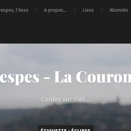
respes, l’Asso
A propos…
Liens
Abonnés
espes - La Couro
Cordes sur Ciel....
ÉTIQUETTE :
ÉCLIPSE