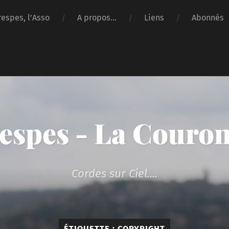
respes, l’Asso
A propos…
Liens
Abonnés
espes - La Couro
Cordes sur Ciel....
ÉTIQUETTE :
COPYRIGHT