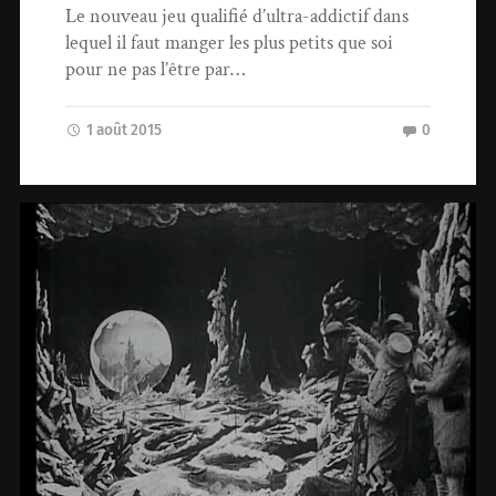
Le nouveau jeu qualifié d’ultra-addictif dans
lequel il faut manger les plus petits que soi
pour ne pas l’être par…
1 août 2015
0